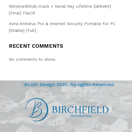
WindowBlinds Crack + Serial Key Lifetime [x86x64]
[Final] FileCR
Avira Antivirus Pro & Internet Security Portable for PC
[Stable] [Full]
RECENT COMMENTS
No comments to show.
©LuKi Design 2025. All rights Reserved
BIRCHFIELD