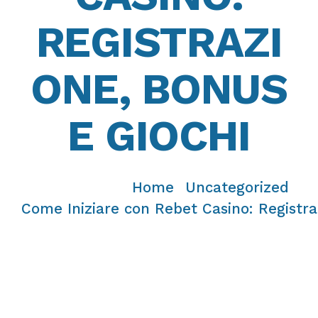
REGISTRAZI
ONE, BONUS
E GIOCHI
Home
Uncategorized
/
/
Come Iniziare con Rebet Casino: Registra