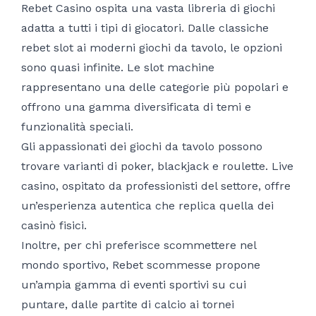
Rebet Casino ospita una vasta libreria di giochi
adatta a tutti i tipi di giocatori. Dalle classiche
rebet slot ai moderni giochi da tavolo, le opzioni
sono quasi infinite. Le slot machine
rappresentano una delle categorie più popolari e
offrono una gamma diversificata di temi e
funzionalità speciali.
Gli appassionati dei giochi da tavolo possono
trovare varianti di poker, blackjack e roulette. Live
casino, ospitato da professionisti del settore, offre
un’esperienza autentica che replica quella dei
casinò fisici.
Inoltre, per chi preferisce scommettere nel
mondo sportivo, Rebet scommesse propone
un’ampia gamma di eventi sportivi su cui
puntare, dalle partite di calcio ai tornei