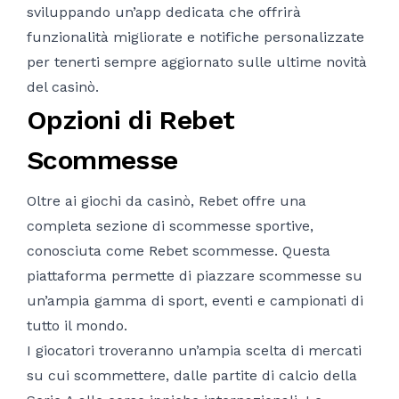
sviluppando un’app dedicata che offrirà
funzionalità migliorate e notifiche personalizzate
per tenerti sempre aggiornato sulle ultime novità
del casinò.
Opzioni di Rebet
Scommesse
Oltre ai giochi da casinò, Rebet offre una
completa sezione di scommesse sportive,
conosciuta come Rebet scommesse. Questa
piattaforma permette di piazzare scommesse su
un’ampia gamma di sport, eventi e campionati di
tutto il mondo.
I giocatori troveranno un’ampia scelta di mercati
su cui scommettere, dalle partite di calcio della