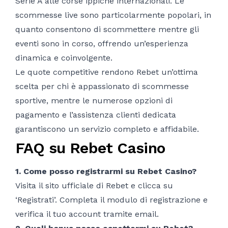
Serie A alle corse ippiche internazionali. Le
scommesse live sono particolarmente popolari, in
quanto consentono di scommettere mentre gli
eventi sono in corso, offrendo un’esperienza
dinamica e coinvolgente.
Le quote competitive rendono Rebet un’ottima
scelta per chi è appassionato di scommesse
sportive, mentre le numerose opzioni di
pagamento e l’assistenza clienti dedicata
garantiscono un servizio completo e affidabile.
FAQ su Rebet Casino
1. Come posso registrarmi su Rebet Casino?
Visita il sito ufficiale di Rebet e clicca su
‘Registrati’. Completa il modulo di registrazione e
verifica il tuo account tramite email.