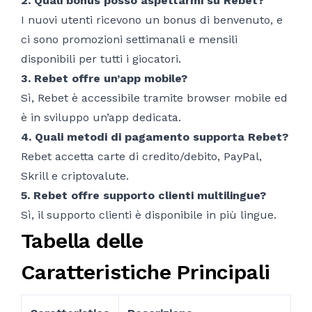
2. Quali bonus posso aspettarmi su Rebet?
I nuovi utenti ricevono un bonus di benvenuto, e
ci sono promozioni settimanali e mensili
disponibili per tutti i giocatori.
3. Rebet offre un’app mobile?
Sì, Rebet è accessibile tramite browser mobile ed
è in sviluppo un’app dedicata.
4. Quali metodi di pagamento supporta Rebet?
Rebet accetta carte di credito/debito, PayPal,
Skrill e criptovalute.
5. Rebet offre supporto clienti multilingue?
Sì, il supporto clienti è disponibile in più lingue.
Tabella delle
Caratteristiche Principali