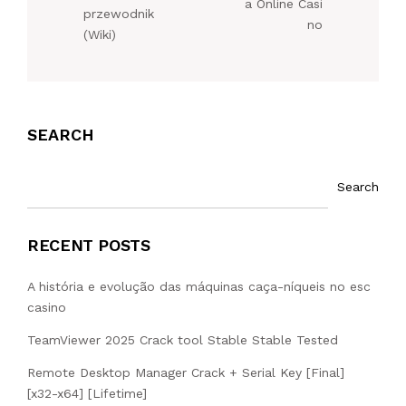
a Online Casi
przewodnik
no
(Wiki)
SEARCH
Search
RECENT POSTS
A história e evolução das máquinas caça-níqueis no esc
casino
TeamViewer 2025 Crack tool Stable Stable Tested
Remote Desktop Manager Crack + Serial Key [Final]
[x32-x64] [Lifetime]