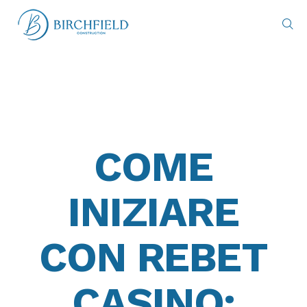
COME
INIZIARE
CON REBET
CASINO: