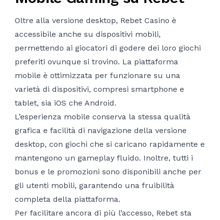
Oltre alla versione desktop, Rebet Casino è
accessibile anche su dispositivi mobili,
permettendo ai giocatori di godere dei loro giochi
preferiti ovunque si trovino. La piattaforma
mobile è ottimizzata per funzionare su una
varietà di dispositivi, compresi smartphone e
tablet, sia iOS che Android.
L’esperienza mobile conserva la stessa qualità
grafica e facilità di navigazione della versione
desktop, con giochi che si caricano rapidamente e
mantengono un gameplay fluido. Inoltre, tutti i
bonus e le promozioni sono disponibili anche per
gli utenti mobili, garantendo una fruibilità
completa della piattaforma.
Per facilitare ancora di più l’accesso, Rebet sta