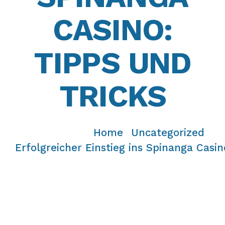
CASINO:
TIPPS UND
TRICKS
Home
Uncategorized
/
/
Erfolgreicher Einstieg ins Spinanga Casin