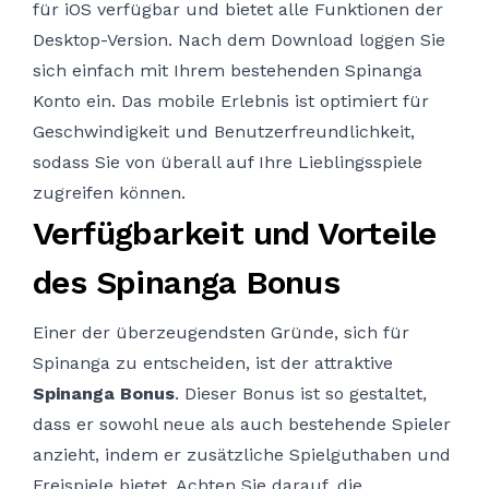
für iOS verfügbar und bietet alle Funktionen der
Desktop-Version. Nach dem Download loggen Sie
sich einfach mit Ihrem bestehenden Spinanga
Konto ein. Das mobile Erlebnis ist optimiert für
Geschwindigkeit und Benutzerfreundlichkeit,
sodass Sie von überall auf Ihre Lieblingsspiele
zugreifen können.
Verfügbarkeit und Vorteile
des Spinanga Bonus
Einer der überzeugendsten Gründe, sich für
Spinanga zu entscheiden, ist der attraktive
Spinanga Bonus
. Dieser Bonus ist so gestaltet,
dass er sowohl neue als auch bestehende Spieler
anzieht, indem er zusätzliche Spielguthaben und
Freispiele bietet. Achten Sie darauf, die