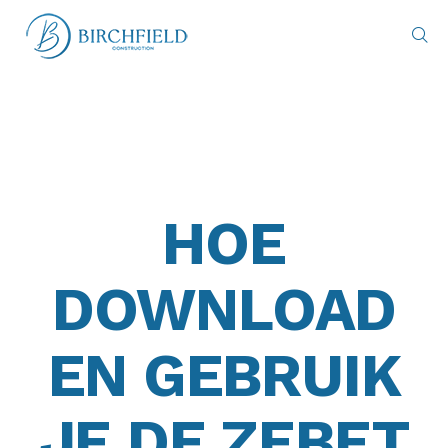
HOE
DOWNLOAD
EN GEBRUIK
JE DE ZEBET