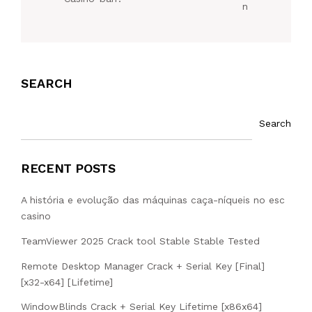
n
SEARCH
Search
RECENT POSTS
A história e evolução das máquinas caça-níqueis no esc
casino
TeamViewer 2025 Crack tool Stable Stable Tested
Remote Desktop Manager Crack + Serial Key [Final]
[x32-x64] [Lifetime]
WindowBlinds Crack + Serial Key Lifetime [x86x64]