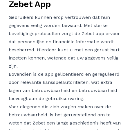
Zebet App
Gebruikers kunnen erop vertrouwen dat hun
gegevens veilig worden bewaard. Met sterke
beveiligingsprotocollen zorgt de Zebet app ervoor
dat persoonlijke en financiële informatie wordt
beschermd. Hierdoor kunt u met een gerust hart
inzetten kennen, wetende dat uw gegevens veilig
zijn.
Bovendien is de app gelicentieerd en gereguleerd
door relevante kansspelautoriteiten, wat extra
lagen van betrouwbaarheid en betrouwbaarheid
toevoegt aan de gebruikservaring.
Voor diegenen die zich zorgen maken over de
betrouwbaarheid, is het geruststellend om te
weten dat Zebet een lange geschiedenis heeft van