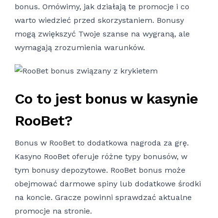
bonus. Omówimy, jak działają te promocje i co
warto wiedzieć przed skorzystaniem. Bonusy
mogą zwiększyć Twoje szanse na wygraną, ale
wymagają zrozumienia warunków.
Co to jest bonus w kasynie
RooBet?
Bonus w RooBet to dodatkowa nagroda za grę.
Kasyno RooBet oferuje różne typy bonusów, w
tym bonusy depozytowe. RooBet bonus może
obejmować darmowe spiny lub dodatkowe środki
na koncie. Gracze powinni sprawdzać aktualne
promocje na stronie.